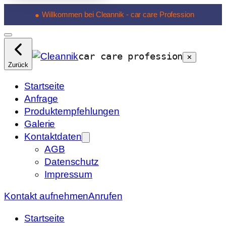
Willkommen bei Cleannik - car care Profession
●
car care profession
✕
Zurück
Startseite
Anfrage
Produktempfehlungen
Galerie
Kontaktdaten
AGB
Datenschutz
Impressum
Kontakt aufnehmen
Anrufen
Startseite