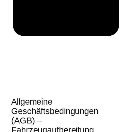
Zum
Inhalt
springen
Allgemeine
Geschäftsbedingungen
(AGB) –
Fahrzeugaufbereitung